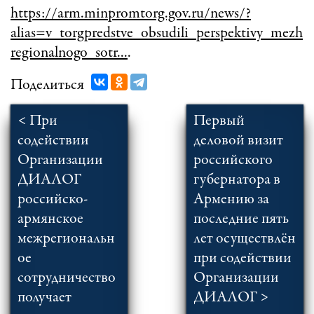
https://arm.minpromtorg.gov.ru/news/?
alias=v_torgpredstve_obsudili_perspektivy_mezh
regionalnogo_sotr...
.
Поделиться
< При
Первый
содействии
деловой визит
Организации
российского
ДИАЛОГ
губернатора в
российско-
Армению за
армянское
последние пять
межрегиональн
лет осуществлён
ое
при содействии
сотрудничество
Организации
получает
ДИАЛОГ >