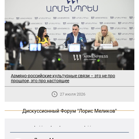
Армяно-российские культурные связи – это не про
прошлое, это про настоящее
В Москве прошло заседание
дискуссионного форума «Лорис
27 июля 2026
Меликов» на тему: «ООН и
предотвращение геноцидов»
Дискуссионный Форум "Лорис Меликов"
«Лорис Меликов» начинает свою
деятельность