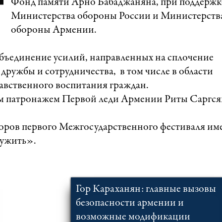
Фонд памяти Арно Бабаджаняна, при поддержк
Министерства обороны России и Министерств
обороны Армении.
объединение усилий, направленных на сплочение
дружбы и сотрудничества, в том числе в области
равственного воспитания граждан.
м патронажем Первой леди Армении Риты Саргся
ров первого Межгосударственного фестиваля им
лужить».
Гор Караханян: главные вызовы
безопасности армении и
возможные модификации