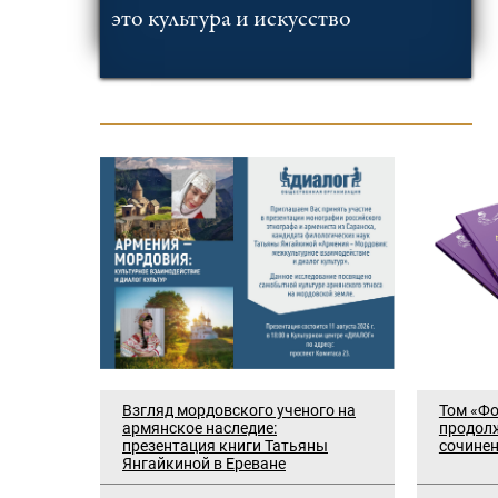
это культура и искусство
Взгляд мордовского ученого на
Том «Фо
армянское наследие:
продол
презентация книги Татьяны
сочине
Янгайкиной в Ереване