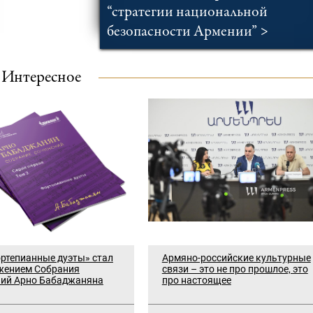
“стратегии национальной
безопасности Армении” >
Интересное
ртепианные дуэты» стал
Армяно-российские культурные
жением Собрания
связи – это не про прошлое, это
ний Арно Бабаджаняна
про настоящее