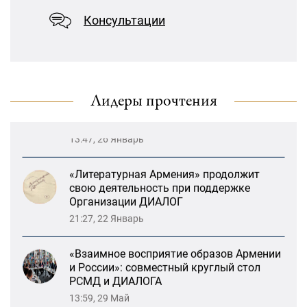
13:59, 29 Май
Консультации
«Лорис Меликов» начинает свою
деятельность
Возрождение Степанакертского русского
драматического театра и консолидация
карабахских соотечественников в
Ереване
Лидеры прочтения
13:47, 26 Январь
«Литературная Армения» продолжит
свою деятельность при поддержке
Организации ДИАЛОГ
21:27, 22 Январь
«Взаимное восприятие образов Армении
и России»: совместный круглый стол
РСМД и ДИАЛОГА
13:59, 29 Май
Возрождение Степанакертского русского