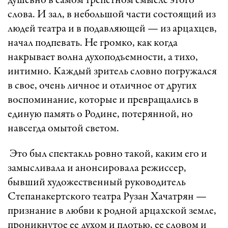
душевно в самом трепетном смысле этого
слова. И зал, в небольшой части состоящий из
людей театра и в подавляющей — из арцахцев,
начал подпевать. Не громко, как когда
накрывает волна духоподъемности, а тихо,
интимно. Каждый зритель словно погружался
в свое, очень личное и отличное от других
воспоминание, которые и превращались в
единую память о Родине, потерянной, но
навсегда омытой светом.
Это был спектакль ровно такой, каким его и
замысливала и анонсировала режиссер,
бывший художественный руководитель
Степанакертского театра Рузан Хачатрян —
признание в любви к родной арцахской земле,
проникнутое ее духом и плотью, ее словом и