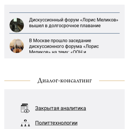
Дискуссионный форум «Лорис Меликов»
вышел в долгосрочное плавание
В Москве прошло заседание
дискуссионного форума «Лорис
Меликов» на тему: «ООН и
предотвращение геноцидов»
«Лорис Меликов» начинает свою
деятельность
Диалог-консалтинг
«Литературная Армения» продолжит
Дискуссионный форум «Лорис Меликов»
свою деятельность при поддержке
вышел в долгосрочное плавание
Организации ДИАЛОГ
21:27, 22 Январь
В Москве прошло заседание
Закрытая аналитика
дискуссионного форума «Лорис
«Взаимное восприятие образов Армении
Меликов» на тему: «ООН и
и России»: совместный круглый стол
Политтехнологии
предотвращение геноцидов»
РСМД и ДИАЛОГА