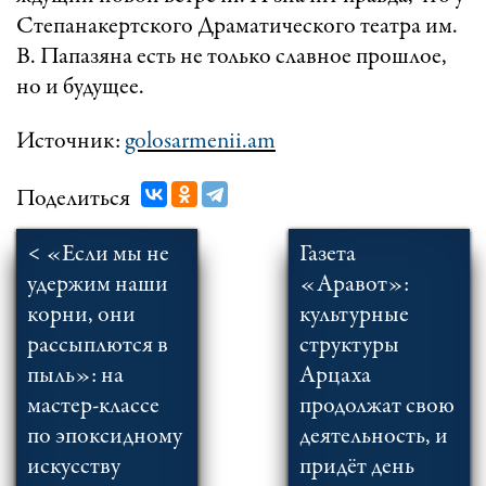
Степанакертского Драматического театра им.
В. Папазяна есть не только славное прошлое,
но и будущее.
Источник:
golosarmenii.am
Поделиться
< «Если мы не
Газета
удержим наши
«Аравот»:
корни, они
культурные
рассыплются в
структуры
пыль»: на
Арцаха
мастер-классе
продолжат свою
по эпоксидному
деятельность, и
искусству
придёт день