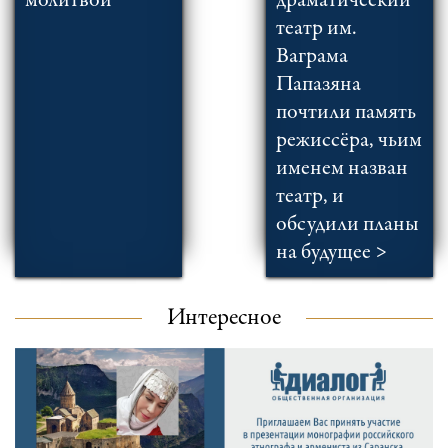
молитвой
драматический
театр им.
Ваграма
Папазяна
почтили память
режиссёра, чьим
именем назван
театр, и
обсудили планы
на будущее >
Интересное