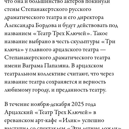
что она и большинство актеров покинули
стены Степанакертского русского
драматического театра и его директора
Александра Бордова и будут действовать под
названием «Театр Трех Ключей». Такое
название выбрано в честь скульптуры «Три
ключа» у главного арцахского театра —
Степанакертского драматического театра
имени Ваграма Папазяна. В арцахском
театральном коллективе считают, что через
название театра сохраняется и верность
любимому городу, и преданность театру.
В течение ноября-декабря 2025 года
Арцахский «Театр Трех Ключей» в
ереванском арт-кафе «Илик» успешно
выступил со спектаклем «Эти летние дожди»