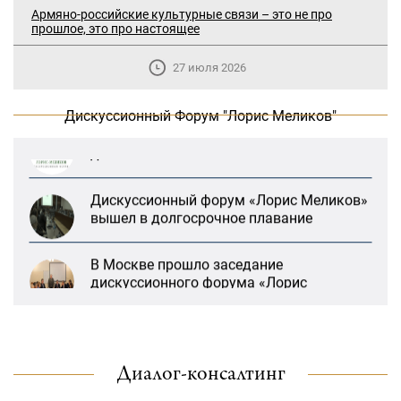
В Москве прошло заседание
Армяно-российские культурные связи – это не про
дискуссионного форума «Лорис
прошлое, это про настоящее
Меликов» на тему: «ООН и
предотвращение геноцидов»
27 июля 2026
«Лорис Меликов» начинает свою
Дискуссионный Форум "Лорис Меликов"
деятельность
Дискуссионный форум «Лорис Меликов»
вышел в долгосрочное плавание
В Москве прошло заседание
дискуссионного форума «Лорис
Меликов» на тему: «ООН и
предотвращение геноцидов»
«Лорис Меликов» начинает свою
деятельность
Диалог-консалтинг