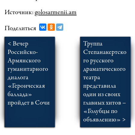
Источник:
golosarmenii.am
Поделиться
< Вечер
Труппа
Российско-
Степанакертско
Армянского
го русского
гуманитарного
драматического
диалога
театра
«Героическая
представила
баллада»
один из своих
пройдет в Сочи
главных хитов –
«Голубцы по
объявлению» >