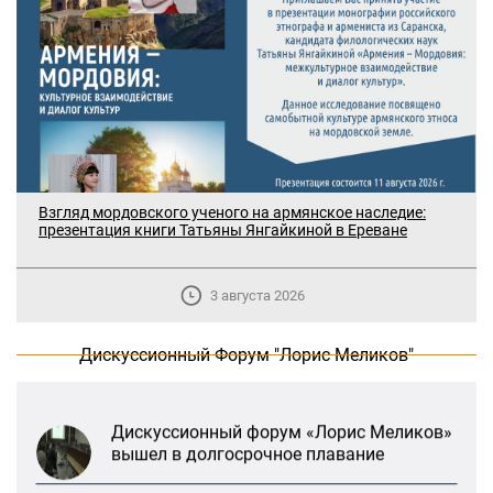
В Москве прошло заседание
Взгляд мордовского ученого на армянское наследие:
дискуссионного форума «Лорис
презентация книги Татьяны Янгайкиной в Ереване
Меликов» на тему: «ООН и
предотвращение геноцидов»
3 августа 2026
«Лорис Меликов» начинает свою
деятельность
Дискуссионный Форум "Лорис Меликов"
Дискуссионный форум «Лорис Меликов»
вышел в долгосрочное плавание
В Москве прошло заседание