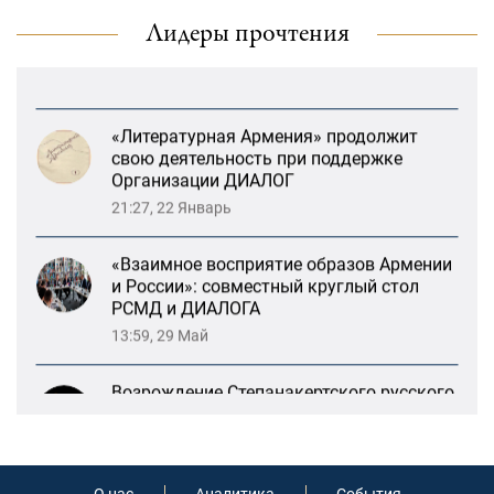
Ереване
13:47, 26 Январь
Лидеры прочтения
«Литературная Армения» продолжит
свою деятельность при поддержке
Организации ДИАЛОГ
21:27, 22 Январь
«Взаимное восприятие образов Армении
и России»: совместный круглый стол
РСМД и ДИАЛОГА
13:59, 29 Май
Возрождение Степанакертского русского
драматического театра и консолидация
карабахских соотечественников в
Ереване
13:47, 26 Январь
«Литературная Армения» продолжит