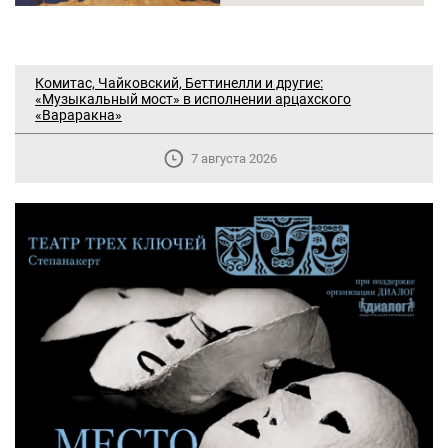
Комитас, Чайковский, Беттинелли и другие:
«Музыкальный мост» в исполнении арцахского
«Вараракна»
7 августа 2026