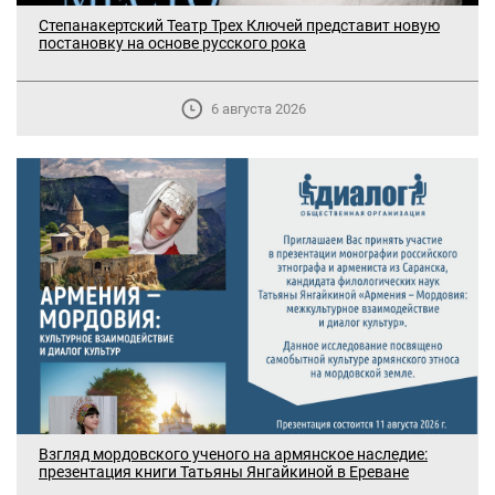
Степанакертский Театр Трех Ключей представит новую
постановку на основе русского рока
6 августа 2026
В Москве прошло заседание
Взгляд мордовского ученого на армянское наследие:
дискуссионного форума «Лорис
презентация книги Татьяны Янгайкиной в Ереване
Меликов» на тему: «ООН и