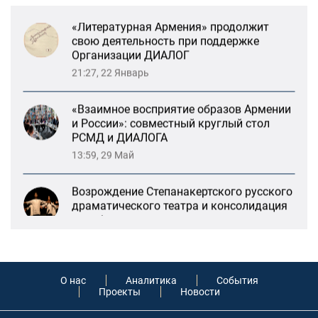
Организации ДИАЛОГ
21:27, 22 Январь
«Взаимное восприятие образов Армении
и России»: совместный круглый стол
РСМД и ДИАЛОГА
13:59, 29 Май
Возрождение Степанакертского русского
драматического театра и консолидация
карабахских соотечественников в
Ереване
13:47, 26 Январь
«Литературная Армения» продолжит
свою деятельность при поддержке
Организации ДИАЛОГ
21:27, 22 Январь
О нас
Аналитика
События
Проекты
Новости
«Взаимное восприятие образов Армении