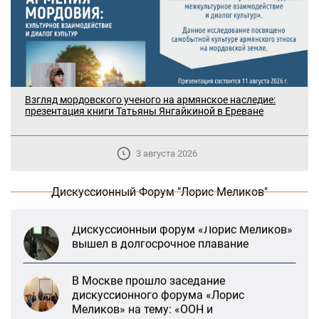
В Москве прошло заседание
дискуссионного форума «Лорис
Меликов» на тему: «ООН и
Взгляд мордовского ученого на армянское наследие:
предотвращение геноцидов»
презентация книги Татьяны Янгайкиной в Ереване
«Лорис Меликов» начинает свою
3 августа 2026
деятельность
Дискуссионный Форум "Лорис Меликов"
Дискуссионный форум «Лорис Меликов»
вышел в долгосрочное плавание
В Москве прошло заседание
дискуссионного форума «Лорис
Меликов» на тему: «ООН и
предотвращение геноцидов»