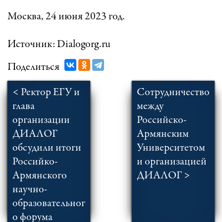
Москва, 24 июня 2023 год.
Источник: Dialogorg.ru
Поделиться
< Ректор ЕГУ и
Сотрудничество
глава
между
организации
Российско-
ДИАЛОГ
Армянским
обсудили итоги
Университетом
Российко-
и организацией
Армянского
ДИАЛОГ >
научно-
образовательног
о форума