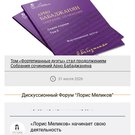
Том «Фортепианные дуэты» стал продолжением
Собрания сочинений Арно Бабаджаняна
В Москве прошло заседание
дискуссионного форума «Лорис
31 июля 2026
Меликов» на тему: «ООН и
предотвращение геноцидов»
Дискуссионный Форум "Лорис Меликов"
«Лорис Меликов» начинает свою
деятельность
Дискуссионный форум «Лорис Меликов»
вышел в долгосрочное плавание