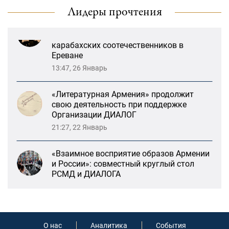
13:59, 29 Май
Лидеры прочтения
Возрождение Степанакертского русского
драматического театра и консолидация
карабахских соотечественников в
Ереване
13:47, 26 Январь
«Литературная Армения» продолжит
свою деятельность при поддержке
Организации ДИАЛОГ
21:27, 22 Январь
«Взаимное восприятие образов Армении
и России»: совместный круглый стол
РСМД и ДИАЛОГА
13:59, 29 Май
Возрождение Степанакертского русского
О нас
Аналитика
События
драматического театра и консолидация