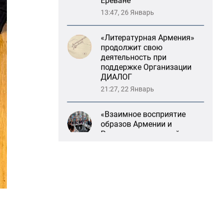
поддержке Организации
ДИАЛОГ
21:27, 22 Январь
«Взаимное восприятие
образов Армении и
России»: совместный
круглый стол РСМД и
ДИАЛОГА
13:59, 29 Май
Возрождение
Степанакертского русского
драматического театра и
консолидация карабахских
соотечественников в
Ереване
13:47, 26 Январь
«Литературная Армения»