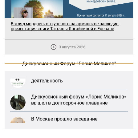
Взгляд мордовского ученого на армянское наследие:
презентация книги Татьяны Янгайкиной в Ереване
В Москве прошло заседание
дискуссионного форума «Лорис
Меликов» на тему: «ООН и
3 августа 2026
предотвращение геноцидов»
Дискуссионный Форум "Лорис Меликов"
«Лорис Меликов» начинает свою
деятельность
Дискуссионный форум «Лорис Меликов»
вышел в долгосрочное плавание
В Москве прошло заседание
дискуссионного форума «Лорис
Меликов» на тему: «ООН и
предотвращение геноцидов»