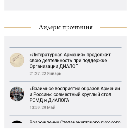
Возрождение Степанакертского русского
драматического театра и консолидация
карабахских соотечественников в
Ереване
Лидеры прочтения
13:47, 26 Январь
«Литературная Армения» продолжит
свою деятельность при поддержке
Организации ДИАЛОГ
21:27, 22 Январь
«Взаимное восприятие образов Армении
и России»: совместный круглый стол
РСМД и ДИАЛОГА
13:59, 29 Май
Возрождение Степанакертского русского
драматического театра и консолидация
карабахских соотечественников в
Ереване