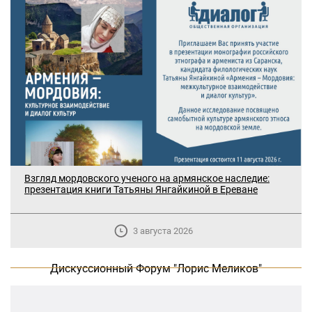
В Москве прошло заседание
Взгляд мордовского ученого на армянское наследие:
дискуссионного форума «Лорис
презентация книги Татьяны Янгайкиной в Ереване
Меликов» на тему: «ООН и
предотвращение геноцидов»
3 августа 2026
«Лорис Меликов» начинает свою
деятельность
Дискуссионный Форум "Лорис Меликов"
Дискуссионный форум «Лорис Меликов»