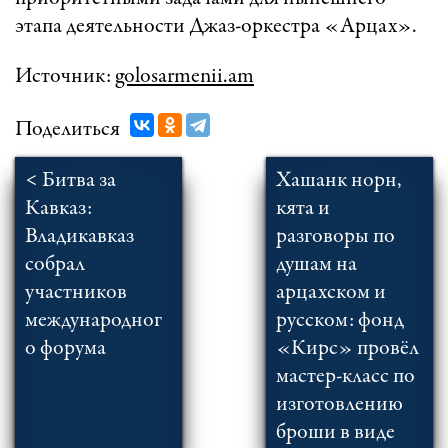
этапа деятельности Джаз-оркестра «Арцах».
Источник:
golosarmenii.am
Поделиться
< Битва за
Хашанк норн,
Кавказ:
кята и
Владикавказ
разговоры по
собрал
душам на
участников
арцахском и
международног
русском: фонд
о форума
«Кирс» провёл
мастер-класс по
изготовлению
броши в виде