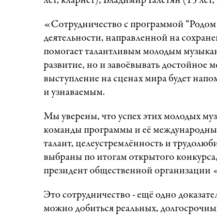
лет, кларнет), Владимир Галстян (15 лет
«Сотрудничество с программой “Родом 
деятельности, направленной на сохране
помогает талантливым молодым музыкан
развитие, но и завоёвывать достойное 
выступление на сценах мира будет напо
и узнаваемым.
Мы уверены, что успех этих молодых му
команды программы и её международных
талант, целеустремлённость и трудолюб
выбраны по итогам открытого конкурса
президент общественной организации
Это сотрудничество - ещё одно доказате
можно добиться реальных, долгосрочных