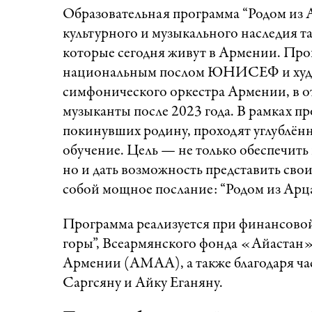
Образовательная программа “Родом из А
культурного и музыкального наследия т
которые сегодня живут в Армении. Пр
национальным послом ЮНИСЕФ и худож
симфонического оркестра Армении, в от
музыканты после 2023 года. В рамках 
покинувших родину, проходят углублён
обучение. Цель — не только обеспечить
но и дать возможность представить свои
собой мощное послание: “Родом из Арца
Программа реализуется при финансовой
горы”, Всеармянского фонда «Айастан
Армении (AMAA), а также благодаря ч
Саргсяну и Айку Еганяну.