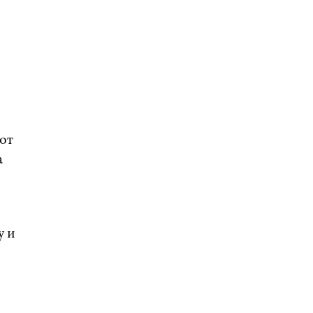
от
а
у и