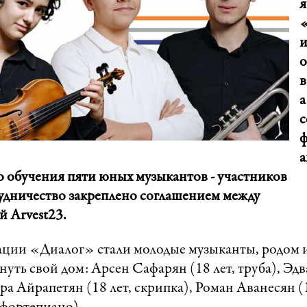
я
и
в
а
с
а
 обучения пяти юных музыкантов - участников
рудничество закреплено соглашением между
й Arvest23.
ции «Диалог» стали молодые музыканты, родом 
ть свой дом: Арсен Сафарян (18 лет, труба), Эдв
ра Айрапетян (18 лет, скрипка), Роман Аванесян (