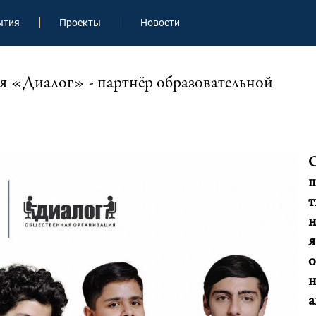
ытия
Проекты
Новости
я «Диалог» - партнёр образовательной
т
н
я
о
н
а