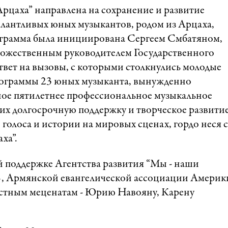
рцаха” направлена на сохранение и развитие
алантливых юных музыкантов, родом из Арцаха,
ограмма была инициирована Сергеем Смбатяном,
ественным руководителем Государственного
вет на вызовы, с которыми столкнулись молодые
программы 23 юных музыканта, вынужденно
ное пятилетнее профессиональное музыкальное
 их долгосрочную поддержку и творческое развитие
 голоса и истории на мировых сценах, гордо неся с
ха”.
 поддержке Агентства развития “Мы - наши
», Армянской евангелической ассоциации Америк
астным меценатам - Юрию Навояну, Карену