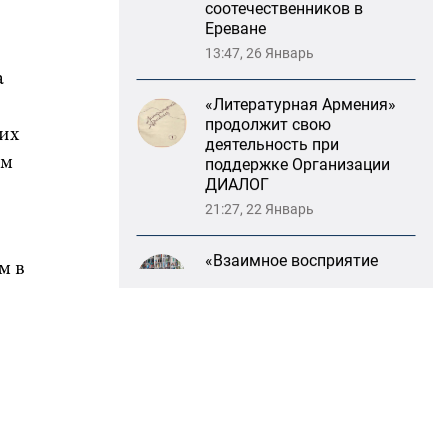
«Литературная Армения»
продолжит свою
а
деятельность при
поддержке Организации
ДИАЛОГ
 их
21:27, 22 Январь
ым
«Взаимное восприятие
образов Армении и
России»: совместный
круглый стол РСМД и
м в
ДИАЛОГА
13:59, 29 Май