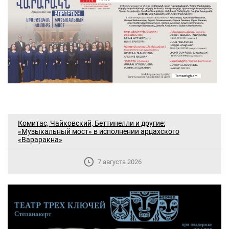
Комитас, Чайковский, Беттинелли и другие:
«Музыкальный мост» в исполнении арцахского
«Вараракна»
7 августа 2026