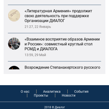
свою деятельность при поддержке
Организации ДИАЛОГ
21:27, 22 Январь
«Взаимное восприятие образов Армении
и России»: совместный круглый стол
РСМД и ДИАЛОГА
13:59, 29 Май
Возрождение Степанакертского русского
драматического театра и консолидация
карабахских соотечественников в
Ереване
13:47, 26 Январь
«Литературная Армения» продолжит
О нас
Аналитика
События
свою деятельность при поддержке
Проекты
Новости
Организации ДИАЛОГ
21:27, 22 Январь
2018 © Диалог