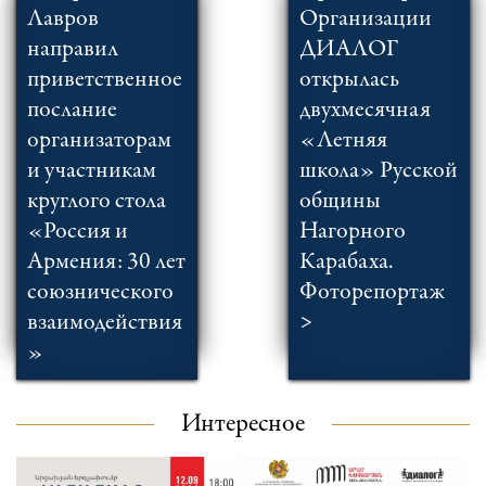
Лавров
Организации
направил
ДИАЛОГ
приветственное
открылась
послание
двухмесячная
организаторам
«Летняя
и участникам
школа» Русской
круглого стола
общины
«Россия и
Нагорного
Армения: 30 лет
Карабаха.
союзнического
Фоторепортаж
взаимодействия
>
»
Интересное