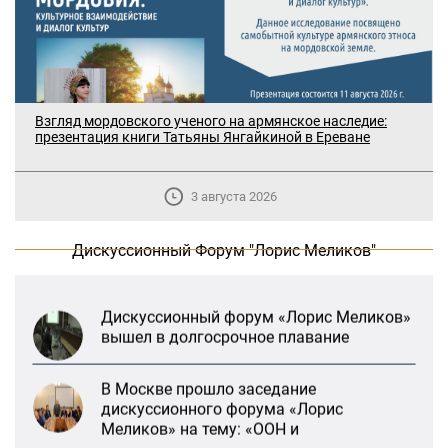
В Москве прошло заседание
Взгляд мордовского ученого на армянское наследие:
дискуссионного форума «Лорис
презентация книги Татьяны Янгайкиной в Ереване
Меликов» на тему: «ООН и
предотвращение геноцидов»
3 августа 2026
«Лорис Меликов» начинает свою
деятельность
Дискуссионный Форум "Лорис Меликов"
Дискуссионный форум «Лорис Меликов»
вышел в долгосрочное плавание
В Москве прошло заседание
дискуссионного форума «Лорис
Меликов» на тему: «ООН и
предотвращение геноцидов»