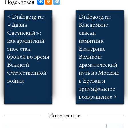
Поделиться
< Dialogorg.ru:
Dialogorg.ru:
«Давид
Как армяне
Сасунский»:
спасли
как армянский
памятник
эпос стал
Екатерине
бронёй во время
Великой:
Великой
драматический
Отечественной
путь из Москвы
войны
в Ереван и
триумфальное
возвращение >
Интересное