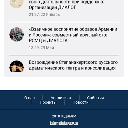
«Взаимное восприятие образов Армении
и России»: совместный круглый стол
РСМД и ДИАЛОГА
13:59, 29 Май
Возрождение Степанакертского русского
драматического театра и консолидация
карабахских соотечественников в
Ереване
13:47, 26 Январь
«Литературная Армения» продолжит
свою деятельность при поддержке
Организации ДИАЛОГ
21:27, 22 Январь
О нас
Аналитика
События
Проекты
Новости
«Взаимное восприятие образов Армении
и России»: совместный круглый стол
2018 © Диалог
РСМД и ДИАЛОГА
info@dialogorg.ru