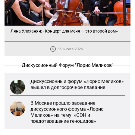
В Москве прошло заседание
дискуссионного форума «Лорис
Меликов» на тему: «ООН и
предотвращение геноцидов»
Ляна Улиханян: «Концерт для меня — это второй дом»
«Лорис Меликов» начинает свою
29 июля 2026
деятельность
Дискуссионный Форум "Лорис Меликов"
Дискуссионный форум «Лорис Меликов»
вышел в долгосрочное плавание
В Москве прошло заседание
дискуссионного форума «Лорис
Меликов» на тему: «ООН и
предотвращение геноцидов»
«Лорис Меликов» начинает свою
деятельность
«Литературная Армения» продолжит