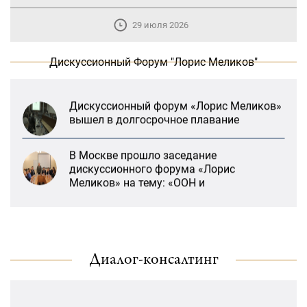
предотвращение геноцидов»
29 июля 2026
«Лорис Меликов» начинает свою
деятельность
Дискуссионный Форум "Лорис Меликов"
Дискуссионный форум «Лорис Меликов»
вышел в долгосрочное плавание
В Москве прошло заседание
дискуссионного форума «Лорис
Меликов» на тему: «ООН и
предотвращение геноцидов»
«Лорис Меликов» начинает свою
деятельность
«Литературная Армения» продолжит
свою деятельность при поддержке
Диалог-консалтинг
Дискуссионный форум «Лорис Меликов»
Организации ДИАЛОГ
вышел в долгосрочное плавание
21:27, 22 Январь