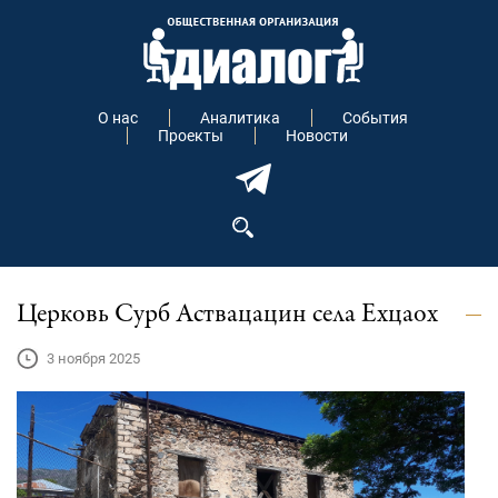
О нас
Аналитика
События
Проекты
Новости
Церковь Сурб Аствацацин села Ехцаох
3 ноября 2025