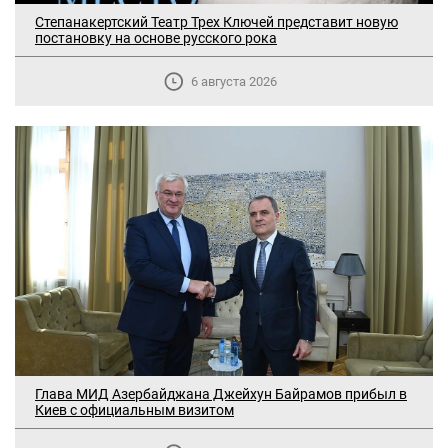
Степанакертский Театр Трех Ключей представит новую
постановку на основе русского рока
6 августа 2026
В Москве прошло заседание
дискуссионного форума «Лорис
Меликов» на тему: «ООН и
предотвращение геноцидов»
«Лорис Меликов» начинает свою
деятельность
Глава МИД Азербайджана Джейхун Байрамов прибыл в
Дискуссионный форум «Лорис Меликов»
Киев с официальным визитом
вышел в долгосрочное плавание