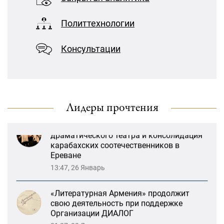
свою деятельность при поддержке
Организации ДИАЛОГ
Политтехнологии
21:27, 22 Январь
Консультации
«Взаимное восприятие образов Армении
и России»: совместный круглый стол
РСМД и ДИАЛОГА
13:59, 29 Май
Лидеры прочтения
Возрождение Степанакертского русского
драматического театра и консолидация
карабахских соотечественников в
Ереване
13:47, 26 Январь
«Литературная Армения» продолжит
свою деятельность при поддержке
Организации ДИАЛОГ
21:27, 22 Январь