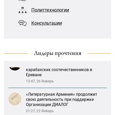
«Литературная Армения» продолжит
свою деятельность при поддержке
Политтехнологии
В Москве прошло заседание
Организации ДИАЛОГ
дискуссионного форума «Лорис
21:27, 22 Январь
Меликов» на тему: «ООН и
Консультации
предотвращение геноцидов»
«Взаимное восприятие образов Армении
и России»: совместный круглый стол
«Лорис Меликов» начинает свою
РСМД и ДИАЛОГА
деятельность
13:59, 29 Май
Лидеры прочтения
Возрождение Степанакертского русского
драматического театра и консолидация
карабахских соотечественников в
Ереване
13:47, 26 Январь
«Литературная Армения» продолжит
свою деятельность при поддержке
Организации ДИАЛОГ
21:27, 22 Январь