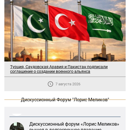
В Москве прошло заседание
Турция, Саудовская Аравия и Пакистан подписали
дискуссионного форума «Лорис
соглашение о создании военного альянса
Меликов» на тему: «ООН и
предотвращение геноцидов»
7 августа 2026
«Лорис Меликов» начинает свою
Дискуссионный Форум "Лорис Меликов"
деятельность
Дискуссионный форум «Лорис Меликов»
вышел в долгосрочное плавание