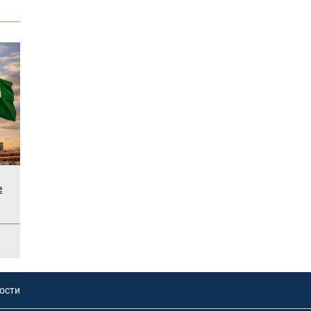
е
ости