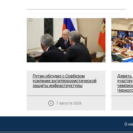
Путин обсудил с Совбезом
Девять
усиление антитеррористической
участв
защиты инфраструктуры
чемпион
Черног
7 августа 2026
О на