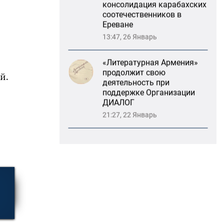
13:47, 26 Январь
«Литературная Армения»
продолжит свою
деятельность при
поддержке Организации
ДИАЛОГ
й.
21:27, 22 Январь
«Взаимное восприятие
образов Армении и
России»: совместный
круглый стол РСМД и
ДИАЛОГА
13:59, 29 Май