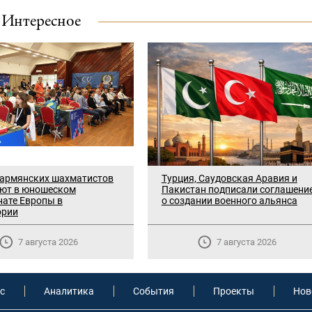
Интересное
 армянских шахматистов
Турция, Саудовская Аравия и
уют в юношеском
Пакистан подписали соглашени
ате Европы в
о создании военного альянса
ории
7 августа 2026
7 августа 2026
с
Аналитика
События
Проекты
Нов