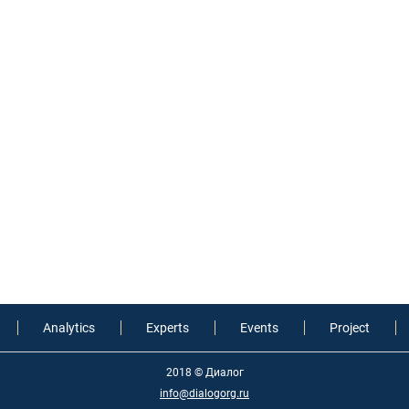
Analytics
Experts
Events
Project
2018 © Диалог
info@dialogorg.ru