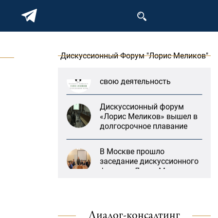
заседание дискуссионного
форума «Лорис Меликов»
на тему: «ООН и
предотвращение
геноцидов»
Дискуссионный Форум "Лорис Меликов"
«Лорис Меликов» начинает
свою деятельность
Дискуссионный форум
«Лорис Меликов» вышел в
долгосрочное плавание
В Москве прошло
заседание дискуссионного
форума «Лорис Меликов»
на тему: «ООН и
предотвращение
геноцидов»
Диалог-консалтинг
«Литературная Армения»