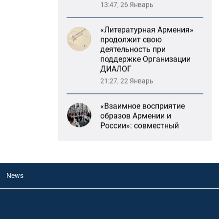
«Литературная Армения»
продолжит свою
деятельность при
поддержке Организации
ДИАЛОГ
21:27, 22 Январь
«Взаимное восприятие
образов Армении и
России»: совместный
круглый стол РСМД и
ДИАЛОГА
13:59, 29 Май
Возрождение
News
Степанакертского русского
драматического театра и
консолидация карабахских
соотечественников в