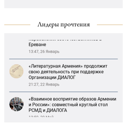
РСМД и ДИАЛОГА
«Лорис Меликов» начинает свою
деятельность
13:59, 29 Май
Лидеры прочтения
Возрождение Степанакертского русского
драматического театра и консолидация
карабахских соотечественников в
Ереване
13:47, 26 Январь
«Литературная Армения» продолжит
свою деятельность при поддержке
Организации ДИАЛОГ
21:27, 22 Январь
«Взаимное восприятие образов Армении
и России»: совместный круглый стол
РСМД и ДИАЛОГА
13:59, 29 Май