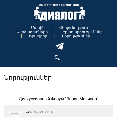
Մասին
Վերլուծություն
Փորձագետները
Իրադարձություններ
Ծրագրեր
Նորություններ
В Москве прошло заседание
Նորություններ
дискуссионного форума «Лорис
Меликов» на тему: «ООН и
предотвращение геноцидов»
Дискуссионный Форум "Лорис Меликов"
«Лорис Меликов» начинает свою
деятельность