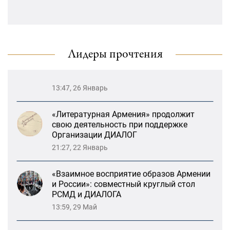
13:59, 29 Май
«Лорис Меликов» начинает свою
деятельность
Возрождение Степанакертского русского
драматического театра и консолидация
карабахских соотечественников в
Лидеры прочтения
Ереване
13:47, 26 Январь
«Литературная Армения» продолжит
свою деятельность при поддержке
Организации ДИАЛОГ
21:27, 22 Январь
«Взаимное восприятие образов Армении
и России»: совместный круглый стол
РСМД и ДИАЛОГА
13:59, 29 Май
Возрождение Степанакертского русского
драматического театра и консолидация