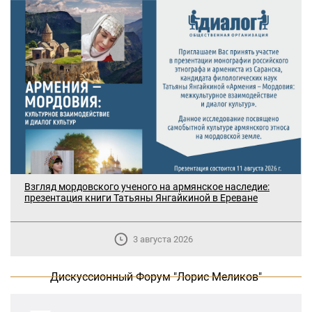
Взгляд мордовского ученого на армянское наследие:
В Москве прошло заседание
презентация книги Татьяны Янгайкиной в Ереване
дискуссионного форума «Лорис
Меликов» на тему: «ООН и
предотвращение геноцидов»
3 августа 2026
«Лорис Меликов» начинает свою
Дискуссионный Форум "Лорис Меликов"
деятельность